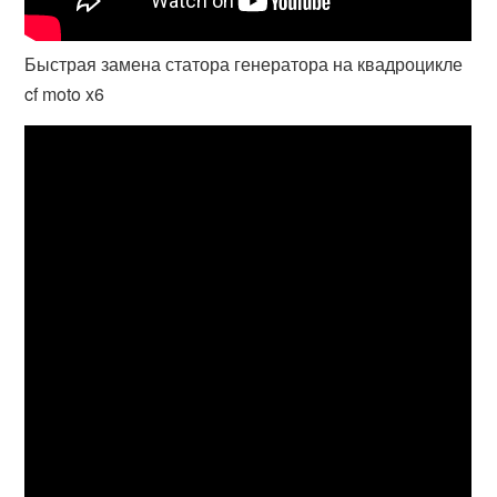
Быстрая замена статора генератора на квадроцикле
cf moto x6