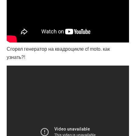
Сгорел генератор на квадроцикле cf moto. как
узнать?!