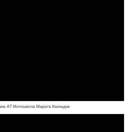
орию А? Мотошкола Марата Канкадзе