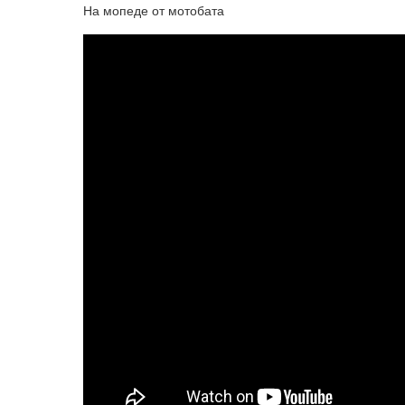
На мопеде от мотобата