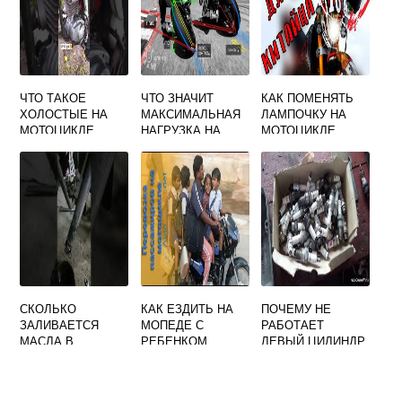
ЧТО ТАКОЕ
ЧТО ЗНАЧИТ
КАК ПОМЕНЯТЬ
ХОЛОСТЫЕ НА
МАКСИМАЛЬНАЯ
ЛАМПОЧКУ НА
МОТОЦИКЛЕ
НАГРУЗКА НА
МОТОЦИКЛЕ
МОТОЦИКЛ
СКОЛЬКО
КАК ЕЗДИТЬ НА
ПОЧЕМУ НЕ
ЗАЛИВАЕТСЯ
МОПЕДЕ С
РАБОТАЕТ
МАСЛА В
РЕБЕНКОМ
ЛЕВЫЙ ЦИЛИНДР
ПЕРЕДНЮЮ
НА МОТОЦИКЛЕ
ВИЛКУ
УРАЛ ПРИЧИНА
МОТОЦИКЛА ИЖ