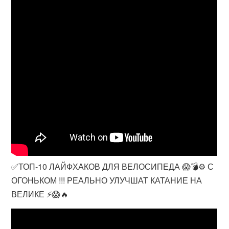
✅ТОП-10 ЛАЙФХАКОВ ДЛЯ ВЕЛОСИПЕДА 😱💣⚙️ С
ОГОНЬКОМ !!! РЕАЛЬНО УЛУЧШАТ КАТАНИЕ НА
ВЕЛИКЕ ⚡️😱🔥