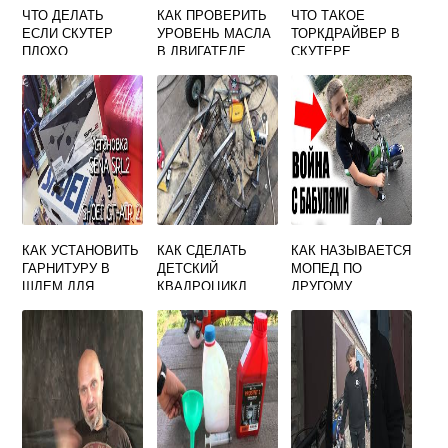
ЧТО ДЕЛАТЬ
КАК ПРОВЕРИТЬ
ЧТО ТАКОЕ
ЕСЛИ СКУТЕР
УРОВЕНЬ МАСЛА
ТОРКДРАЙВЕР В
ПЛОХО
В ДВИГАТЕЛЕ
СКУТЕРЕ
ЗАВОДИТСЯ НА
МОТОРОЛЛЕРА
ГОРЯЧУЮ
МУРАВЕЙ
КАК УСТАНОВИТЬ
КАК СДЕЛАТЬ
КАК НАЗЫВАЕТСЯ
ГАРНИТУРУ В
ДЕТСКИЙ
МОПЕД ПО
ШЛЕМ ДЛЯ
КВАДРОЦИКЛ
ДРУГОМУ
МОТОЦИКЛА
СВОИМИ РУКАМИ