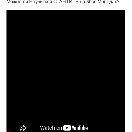
Можно ли Научиться СТАНТИТЬ на 50cc Мопедах?