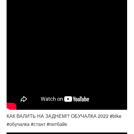
КАК ВАЛИТЬ НА ЗАДНЕМ!? ОБУЧАЛКА 2022 #bike
#обучалка #стант #питбайк