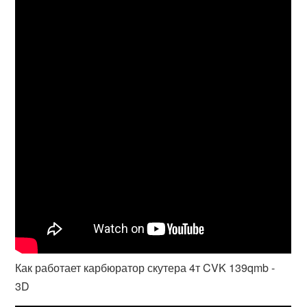
Как работает карбюратор скутера 4т CVK 139qmb -
3D