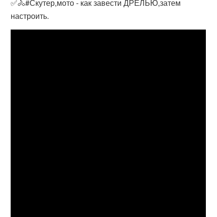
✅🚴#Скутер,мото - как завести ДРЕЛЬЮ,затем
настроить.