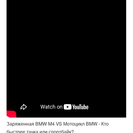
Заряженная BMW M4 VS Мотоцикл BMW - Кто
быстрее тачка или спортбайк?