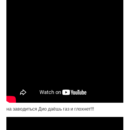
на заводиться Дио даёшь газ и глохнет!!!