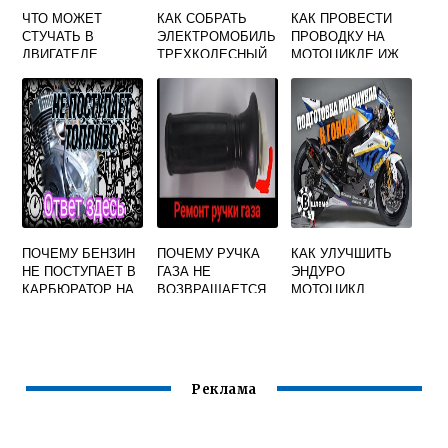
ЧТО МОЖЕТ
КАК СОБРАТЬ
КАК ПРОВЕСТИ
СТУЧАТЬ В
ЭЛЕКТРОМОБИЛЬ
ПРОВОДКУ НА
ДВИГАТЕЛЕ
ТРЕХКОЛЕСНЫЙ
МОТОЦИКЛЕ ИЖ
СКУТЕРА
СКУТЕР LQ9981
ПЛАНЕТА 5
ПОЧЕМУ БЕНЗИН
ПОЧЕМУ РУЧКА
КАК УЛУЧШИТЬ
НЕ ПОСТУПАЕТ В
ГАЗА НЕ
ЭНДУРО
КАРБЮРАТОР НА
ВОЗВРАЩАЕТСЯ
МОТОЦИКЛ
КВАДРОЦИКЛЕ
В ИСХОДНОЕ
ПОЛОЖЕНИЕ НА
МОТОЦИКЛЕ
Реклама