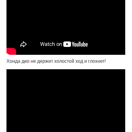
Хонда дио не держит холостой ход и глохнет!