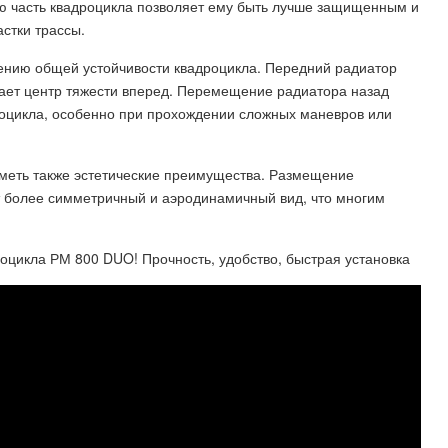
ю часть квадроцикла позволяет ему быть лучше защищенным и
стки трассы.
ению общей устойчивости квадроцикла. Передний радиатор
ает центр тяжести вперед. Перемещение радиатора назад
роцикла, особенно при прохождении сложных маневров или
иметь также эстетические преимущества. Размещение
т более симметричный и аэродинамичный вид, что многим
ла РМ 800 DUO! Прочность, удобство, быстрая установка