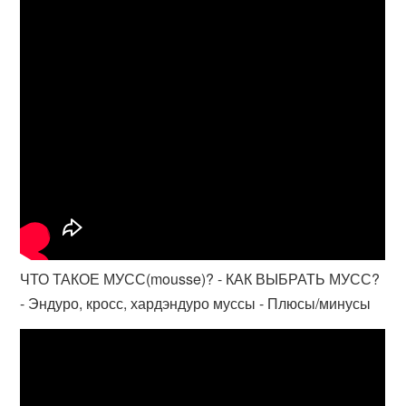
ЧТО ТАКОЕ МУСС(mousse)? - КАК ВЫБРАТЬ МУСС?
- Эндуро, кросс, хардэндуро муссы - Плюсы/минусы