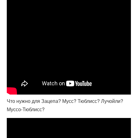
Что нужно для Зацепа? Мусс? Тюблисс? Лучойли?
Муссо-Тюблисс?