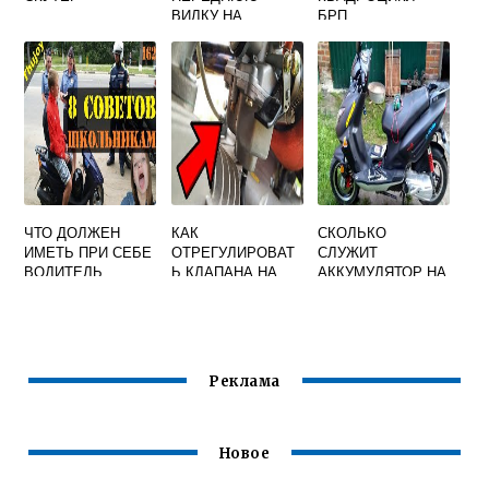
ВИЛКУ НА
БРП
МОПЕДЕ АЛЬФА
ЧТО ДОЛЖЕН
КАК
СКОЛЬКО
ИМЕТЬ ПРИ СЕБЕ
ОТРЕГУЛИРОВАТ
СЛУЖИТ
ВОДИТЕЛЬ
Ь КЛАПАНА НА
АККУМУЛЯТОР НА
МОТОЦИКЛА
МОТОЦИКЛЕ 250
СКУТЕРЕ
КУБОВ КИТАЕЦ
Реклама
Новое