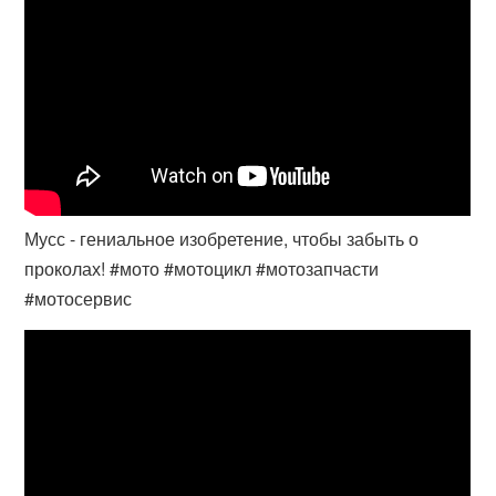
Мусс - гениальное изобретение, чтобы забыть о
проколах! #мото #мотоцикл #мотозапчасти
#мотосервис