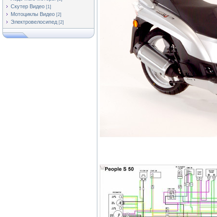
Скутер Видео
[1]
Мотоциклы Видео
[2]
Электровелосипед
[2]