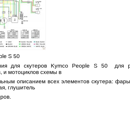
le S 50
ния
для скутеров
Kymco People S 50
для
, и мотоциклов схемы в
льным описанием всех элементов скутера: фары,
ая, глушитель
еров.