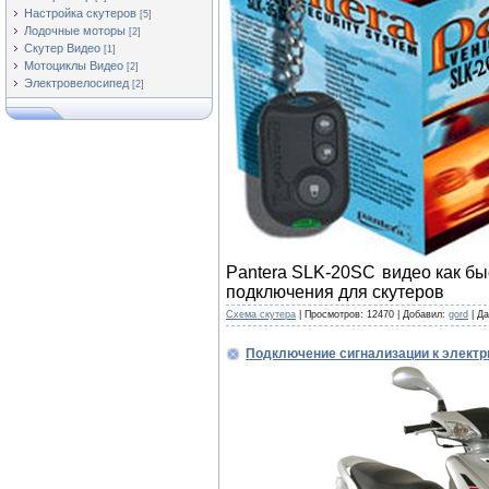
Настройка скутеров
[5]
Лодочные моторы
[2]
Скутер Видео
[1]
Мотоциклы Видео
[2]
Электровелосипед
[2]
Pantera SLK-20SC
видео как бы
подключения для скутеров
Cхема скутера
|
Просмотров:
12470
|
Добавил:
gord
|
Да
Подключение сигнализации к электри