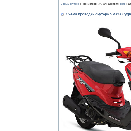
Cхема скутера
|
Просмотров:
34770
|
Добавил:
gord
|
Да
Схема проводки скутера Ямаха Cyg