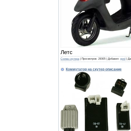
Летс
Cхема скутера
|
Просмотров:
29305
|
Добавил:
gord
|
Да
Коммутатор на скутер описание