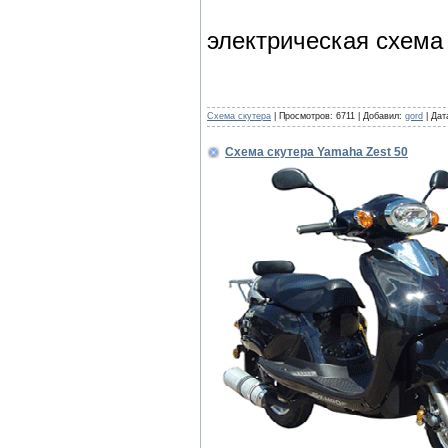
электрическая схема
Cхема скутера
|
Просмотров:
6711
|
Добавил:
gord
|
Дат
Схема скутера Yamaha Zest 50