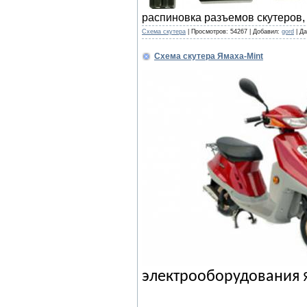
распиновка разъемов скутеров,
Cхема скутера
|
Просмотров:
54267
|
Добавил:
gord
|
Да
Схема скутера Ямаха-Mint
электрооборудования
Я