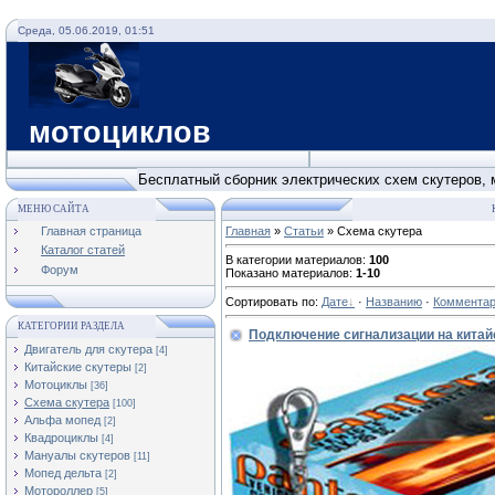
Среда, 05.06.2019, 01:51
Схемы с
мотоциклов
Бесплатный сборник электрических схем скутеров, 
МЕНЮ САЙТА
Главная страница
Главная
»
Статьи
» Cхема скутера
Каталог статей
В категории материалов
:
100
Форум
Показано материалов
:
1-10
Сортировать по
:
Дате
·
Названию
·
Коммента
КАТЕГОРИИ РАЗДЕЛА
Подключение сигнализации на китайс
Двигатель для скутера
[4]
Китайские скутеры
[2]
Мотоциклы
[36]
Cхема скутера
[100]
Альфа мопед
[2]
Квадроциклы
[4]
Мануалы скутеров
[11]
Мопед дельта
[2]
Мотороллер
[5]