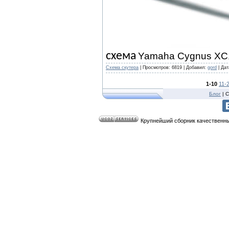
схема
Yamaha Cygnus XC
Cхема скутера
|
Просмотров:
6819
|
Добавил:
gord
|
Дат
1-10
11-
Блог
| C
Крупнейший сборник качественных