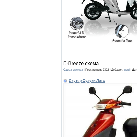
E-Breeze схема
Cхема скутера
|
Просмотров:
6302
|
Добавил:
gord
|
Дат
Скутер Сузуки Летс