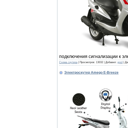
подключения сигнализации к эле
Cхема скутера
|
Просмотров:
13032
|
Добавил:
gord
|
Да
Электроскутер Amego E-Breeze