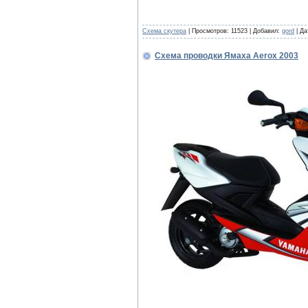
Cхема скутера
|
Просмотров:
11523
|
Добавил:
gord
|
Да
Схема проводки Ямаха Aerox 2003