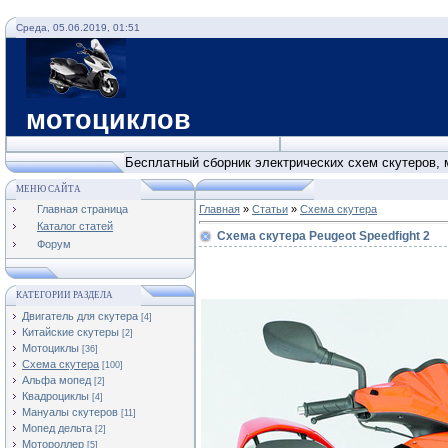
Среда, 05.06.2019, 01:51
Схемы с
мотоциклов
Бесплатный сборник электрических схем скутеров, 
МЕНЮ САЙТА
Главная страница
Главная
»
Статьи
»
Cхема скутера
Каталог статей
Схема скутера Peugeot Speedfight 2
Форум
КАТЕГОРИИ РАЗДЕЛА
Двигатель для скутера
[4]
Китайские скутеры
[2]
Мотоциклы
[36]
Cхема скутера
[100]
Альфа мопед
[2]
Квадроциклы
[4]
Мануалы скутеров
[11]
Мопед дельта
[2]
Мотороллер
[5]