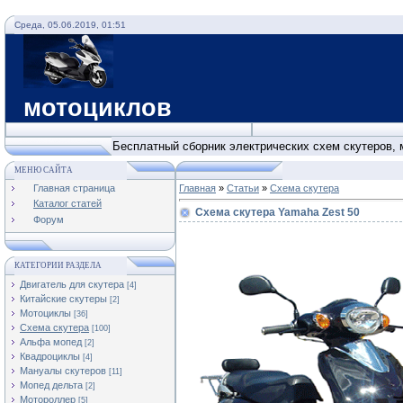
Среда, 05.06.2019, 01:51
Схемы с
мотоциклов
Бесплатный сборник электрических схем скутеров, 
МЕНЮ САЙТА
Главная страница
Главная
»
Статьи
»
Cхема скутера
Каталог статей
Схема скутера Yamaha Zest 50
Форум
КАТЕГОРИИ РАЗДЕЛА
Двигатель для скутера
[4]
Китайские скутеры
[2]
Мотоциклы
[36]
Cхема скутера
[100]
Альфа мопед
[2]
Квадроциклы
[4]
Мануалы скутеров
[11]
Мопед дельта
[2]
Мотороллер
[5]