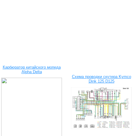
Карбюратор китайского мопеда
Alpha Delta
Схема проводки скутера Kymco
Dink 125 D125