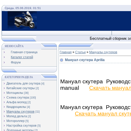
Среда, 05.06.2019, 01:51
Схемы ску
Бесплатный сборник эл
МЕНЮ САЙТА
Главная страница
Главная
»
Статьи
»
Мануалы скутеров
Каталог статей
Мануал скутера Aprilia
Форум
КАТЕГОРИИ РАЗДЕЛА
Мануал скутера Руководст
Двигатель для скутера
[4]
manual
Скачать мануа
Китайские скутеры
[2]
Мотоциклы
[36]
Cхема скутера
[100]
Альфа мопед
[2]
Мануал скутера Руководс
Квадроциклы
[4]
Мануалы скутеров
[11]
Скачать мануал скут
Мопед дельта
[2]
Мотороллер
[5]
Настройка скутеров
[5]
Лодочные моторы
[2]