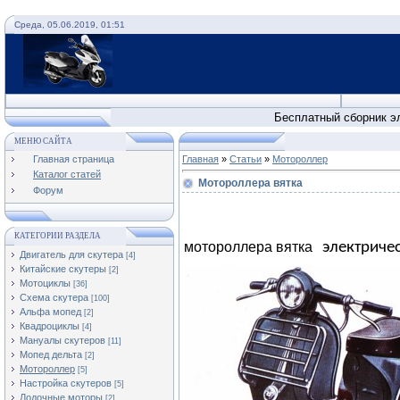
Среда, 05.06.2019, 01:51
Схемы ску
Бесплатный сборник эл
МЕНЮ САЙТА
Главная страница
Главная
»
Статьи
»
Мотороллер
Каталог статей
Мотороллера вятка
Форум
КАТЕГОРИИ РАЗДЕЛА
мотороллера вятка
электриче
Двигатель для скутера
[4]
Китайские скутеры
[2]
Мотоциклы
[36]
Cхема скутера
[100]
Альфа мопед
[2]
Квадроциклы
[4]
Мануалы скутеров
[11]
Мопед дельта
[2]
Мотороллер
[5]
Настройка скутеров
[5]
Лодочные моторы
[2]