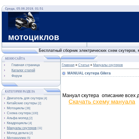
Среда, 05.06.2019, 01:51
Схемы с
мотоциклов
Бесплатный сборник электрических схем скутеров, 
МЕНЮ САЙТА
Главная страница
Главная
»
Статьи
»
Мануалы скутеров
Каталог статей
MANUAL скутера Gilera
Форум
КАТЕГОРИИ РАЗДЕЛА
Мануал скутера
описание всех
Двигатель для скутера
[4]
Скачать схему мануала
Китайские скутеры
[2]
Мотоциклы
[36]
Cхема скутера
[100]
Альфа мопед
[2]
Квадроциклы
[4]
Мануалы скутеров
[11]
Мопед дельта
[2]
Мотороллер
[5]